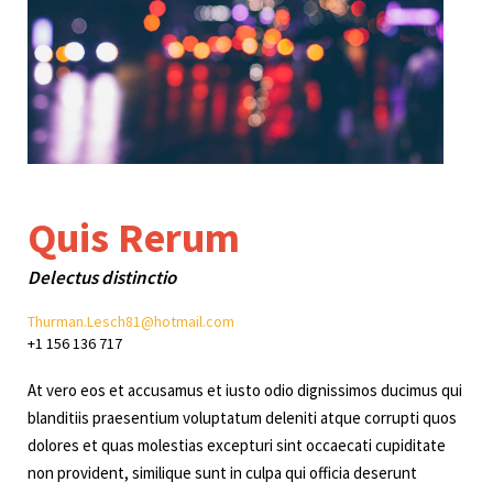
Quis Rerum
Delectus distinctio
Thurman.Lesch81@hotmail.com
+1 156 136 717
At vero eos et accusamus et iusto odio dignissimos ducimus qui
blanditiis praesentium voluptatum deleniti atque corrupti quos
dolores et quas molestias excepturi sint occaecati cupiditate
non provident, similique sunt in culpa qui officia deserunt