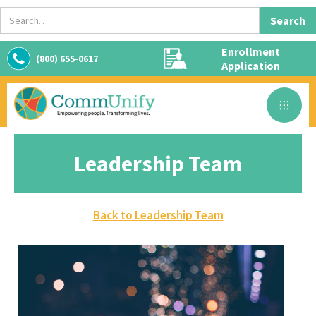
Enrollment
(800) 655-0617
Application
Leadership Team
Back to Leadership Team