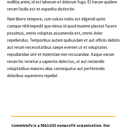
mollitia animi, id est laborum et dolorum fuga. Et harum quidem
rerum facilis est et expedita distinctio.
Nam libero tempore, cum soluta nobis est eligendi optio
cumque nihil impedit quo minus id quod maxime placeat facere
possimus, omnis voluptas assumenda est, omnis dolor
repellendus. Temporibus autem quibusdam et aut officiis debitis
aut rerum necessitatibus saepe eveniet ut et voluptates
repudiandae sint et molestiae non recusandae. Itaque earum
rerum hic tenetur a sapiente delectus, ut aut reiciendis
voluptatibus maiores alias consequatur aut perferendis
doloribus asperiores repellat.
CommUnify is a 501(c)(3) nonprofit organization. Our